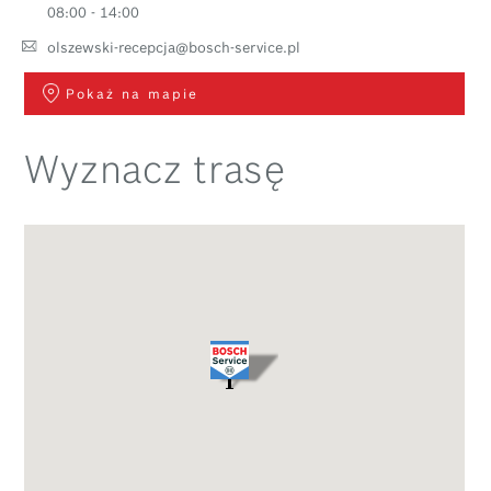
08:00 - 14:00
olszewski-recepcja@bosch-service.pl
Pokaż na mapie
Wyznacz trasę